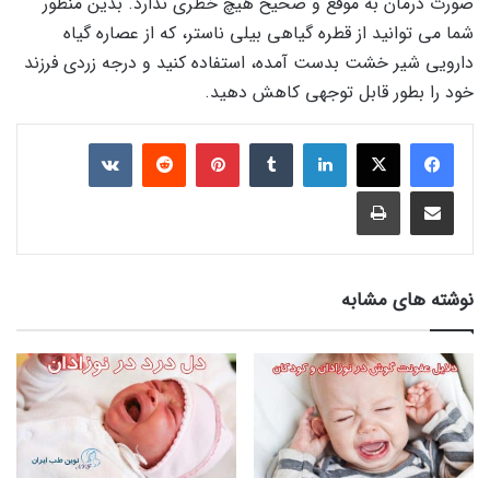
صورت درمان به موقع و صحیح هیچ خطری ندارد. بدین منظور
شما می توانید از قطره گیاهی بیلی ناستر، که از عصاره گیاه
دارویی شیر خشت بدست آمده، استفاده کنید و درجه زردی فرزند
خود را بطور قابل توجهی کاهش دهید.
لینکدین
‫تامبلر
‫پین‌ترست
‫رددیت
‫VKontakte
اشتراک گذاری از طریق ایمیل
چاپ
نوشته های مشابه