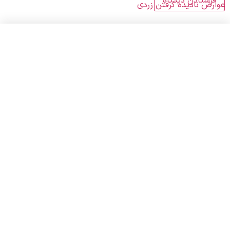
عوارض نادیده گرفتن زردی
اطلاعات تماس
آدرس : تهران، زنجان شمالی ، خیابان شاداب، بن بست
چهارم، پلاک 7.0 ، طبقه 3
تلفن ثابت: 021۸۸۶۲۱۸۳۶
تلفن ثابت: 021۶۶۰۵۶۹۰۴
مشاوره : ۰۹۳۰۷۵۸۸۲۰۴